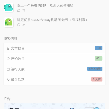
数：
奉上一个免费的SSR，欢迎大家使用哈
评
75
论
数：
稳定优质SS/SSR/V2Ray机场:速蛙云（有福利哦）
评
24
论
数：
博客信息
文章数目
160
评论数目
601
运行天数
5年250天
最后活动
2 天前
广告