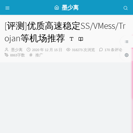
墨少离
[评测]优质高速稳定SS/VMess/Tr
ojan等机场推荐
博
发
墨少离
2020 年 12 月 15 日
318273 次浏览
170 条评论
主：
布
分
8863字数
推广
时
类：
间：