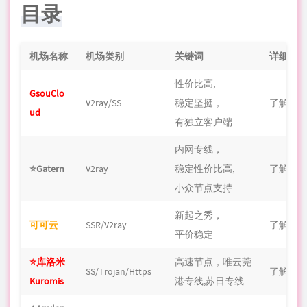
目录
机场名称
机场类别
关键词
详细介
性价比高,
GsouClo
V2ray/SS
稳定坚挺，
了解更
ud
有独立客户端
内网
专线
，
⭐Gatern
V2ray
稳定性价比高,
了解更
小众
节点
支持
新起之秀，
可可云
SSR/V2ray
了解更
平价稳定
⭐库洛米
高速节点，
唯云
莞
SS/Trojan/Https
了解更
Kuromis
港专线
,
苏日专线