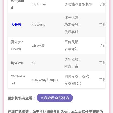
⭐Anylan
SS/Trojan
多功能综合型机场
了解更
d
海外运营,
大哥云
SS/V2Ray
稳定专线,
了解更
优质客服
觅云(Me
平价灵活,
V2ray/SS
了解更
Cloud)
多年老站
多年老站，
ByWave
SS
了解更
附赠丰富
CMYNetw
内网专线，
游戏
SSR/V2ray/Trojan
了解更
ork
专线 (部分)
点我
查看
全部机场
更多机场请查看：
近期拦截频繁，如无法访问请及时告知，本站会尽快更新新的