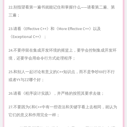
22.别指望看第一遍书就能记住和掌握什么——请看第二遍、第
三遍；
23.请看《Effective C++》和《More Effective C++》以及
《Exceptional C++》；
24.不要停留在集成开发环境的摇篮上，要学会控制集成开发环
境，还要学会用
命令
行方式处理程序；
25.和别人一起讨论有意义的C++知识点，而不是争吵XX行不行
或者YY与ZZ哪个好；
26.请看《程序设计实践》，并严格的按照其要求去做；
27.不要因为C和C++中有一些语法和关键字看上去相同，就认为
它们的意义和作用完全一样；