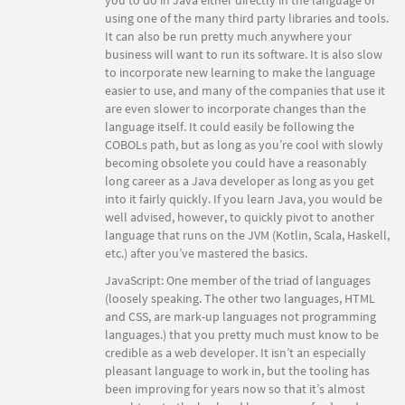
you to do in Java either directly in the language or
using one of the many third party libraries and tools.
It can also be run pretty much anywhere your
business will want to run its software. It is also slow
to incorporate new learning to make the language
easier to use, and many of the companies that use it
are even slower to incorporate changes than the
language itself. It could easily be following the
COBOLs path, but as long as you’re cool with slowly
becoming obsolete you could have a reasonably
long career as a Java developer as long as you get
into it fairly quickly. If you learn Java, you would be
well advised, however, to quickly pivot to another
language that runs on the JVM (Kotlin, Scala, Haskell,
etc.) after you’ve mastered the basics.
JavaScript: One member of the triad of languages
(loosely speaking. The other two languages, HTML
and CSS, are mark-up languages not programming
languages.) that you pretty much must know to be
credible as a web developer. It isn’t an especially
pleasant language to work in, but the tooling has
been improving for years now so that it’s almost