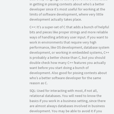
in getting in pissing contests about who’s a better
developer since it’s most useful for working at the
limits of software development, where very little
development actually takes place.
C++: It’s a super-set of C that adds a bunch of helpful
bits and pieces like proper strings and more reliable
ways of handling arbitrary user input. If you want to
work in environments that require very high
performance, like OS development, database system
development, or working in embedded systems, C++
is probably a better choice than C, but you should
double check how many C++ features you actually
want before you start doing a bunch of
development. Also good for pissing contests about
who’s a better software developer for the same
reason as C.
SQL: Used for interacting with most, if not all,
relational databases. You will need to know the
basics if you work in a business setting, since there
are almost always databases involved in business
development. You may be able to avoid it if you