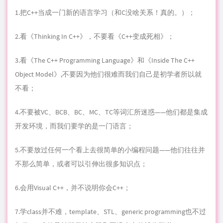
1.把C++当成一门新的
语言
学习（和C没啥关系！真的。）；
2.看《Thinking In C++》，不要看《C++变成死相》；
3.看《The C++ Programming Language》和《Inside The C++
Object Model》,不要因为他们很难而我们自己是初学者所以就
不看；
4.不要被VC、BCB、BC、MC、
TC
等词汇所迷惑——他们都是集成
开发环境，而我们要学的是一门语言；
5.不要放过任何一个看上去很简单的小
编程
问题——他们往往并
不那么简单，或者可以引伸出很多
知识点
；
6.会用Visual C++，并不说明
你
会C++；
7.学class并不难，template、STL、generic programming也不过