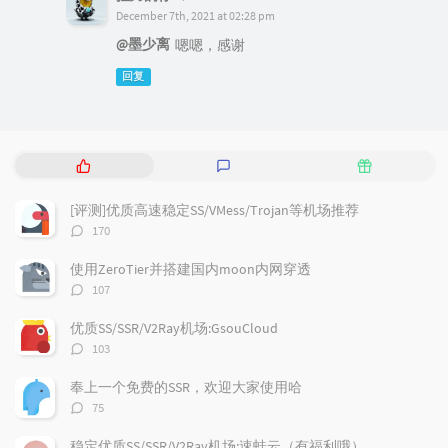
December 7th, 2021 at 02:28 pm
@墨少离
嗯嗯，感谢
回复
热
最
随
门
新
机
文
评
文
[评测]优质高速稳定SS/VMess/Trojan等机场推荐
章
论
章
评
170
论
数：
使用ZeroTier并搭建国内moon内网穿透
评
107
论
数：
优质SS/SSR/V2Ray机场:GsouCloud
评
103
论
数：
奉上一个免费的SSR，欢迎大家使用哈
评
75
论
数：
稳定优质SS/SSR/V2Ray机场:速蛙云（有福利哦）