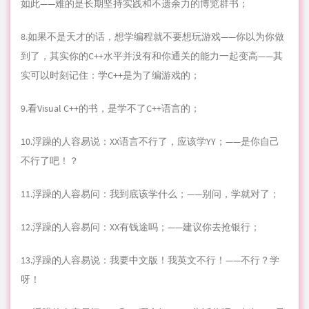
如此——难的是长期坚持实践和不遗余力的博览群书；
8.如果不是天才的话，想学编程就不要想玩
游戏
——你以为你做
到了，其实你的C++水平并没有和你通关的能力一起变高——其
实可以时刻记住：学C++是为了编游戏的；
9.看Visual C++的书，是学不了C++语言的；
10.
浮躁
的人容易说：XX语言不行了，应该学YY；——是你自己
不行了吧！？
11.浮躁的人容易问：我到底该学什么；——别问，学就对了；
12.浮躁的人容易问：XX有钱途吗；——建议你去抢银行；
13.浮躁的人容易说：我要中文版！我英文不行！——不行？学
呀！