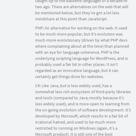
caught up to the backend languages of a decade or
two ago. There are alternatives on the web that will
be mentioned below, but they’ve got a lot less
mindshare at this point than JavaScript.
PHP: An alternative for working on the web. It used
to be much more popular, but it’s evolution was
much more evolutionary (driven by what PHP devs
where complaining about at the time) than planned
with an eye for language coherence. PHP is the
underlying scripting language for WordPress, and is
probably used a fair bit in other places. It isn’t
regarded as an innovative language, but it can
certainly get things done for websites.
C#: Like Java, but is less widely used, has a
somewhat less rich ecosystem of third-party libraries
and tools (compared to Java; mostly because it’s
less widely used), and is more open to learning from
the on-going evolution of software development. It’s
developed by Microsoft, which results in a fair bit of
irrational hatred, and used to be much more
restricted to running on Windows (again, it’s a
Microsoft product). It is still one of the best