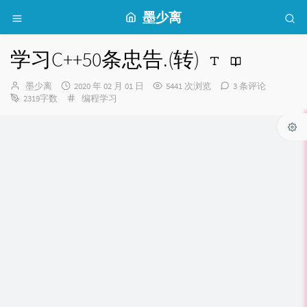
墨少离
学习C++50条忠告.(转)
博
发
墨少离
2020 年 02 月 01 日
5441 次浏览
3 条评论
主：
布
分
2319字数
编程学习
时
类：
间：