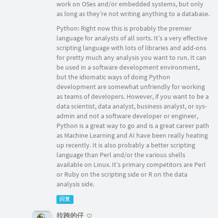
work on OSes and/or embedded systems, but only
as long as they’re not writing anything to a database.
Python: Right now this is probably the premier
language for analysts of all sorts. It’s a very effective
scripting language with lots of libraries and add-ons
for pretty much any analysis you want to run. It can
be used in a software development environment,
but the idiomatic ways of doing Python
development are somewhat unfriendly for working
as teams of developers. However, if you want to be a
data scientist, data analyst, business analyst, or sys-
admin and not a software developer or engineer,
Python is a great way to go and is a great career path
as Machine Learning and AI have been really heating
up recently. It is also probably a better scripting
language than Perl and/or the various shells
available on Linux. It’s primary competitors are Perl
or Ruby on the scripting side or R on the data
analysis side.
回复
拉跨的仔