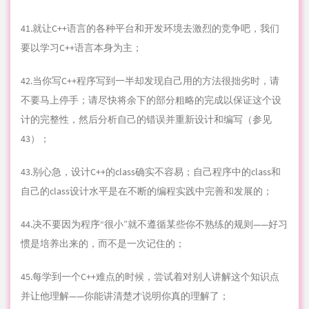
41.就让C++语言的各种平台和开发环境去激烈的竞争吧，我们
要以学习C++语言本身为主；
42.当你写C++程序写到一半却
发现
自己用的方法很拙劣时，请
不要马上停手；请尽快将余下的部分粗略的完成以保证这个设
计的完整性，然后分析自己的错误并重新设计和编写（参见
43）；
43.别心急，设计C++的class确实不容易；自己程序中的class和
自己的class设计水平是在不断的编程实践中完善和发展的；
44.决不要因为程序“很小”就不遵循某些你不熟练的规则——好习
惯是培养出来的，而不是一次记住的；
45.每学到一个C++难点的时候，尝试着对别人讲解这个知识点
并让他理解——你能讲清楚才说明你真的理解了；