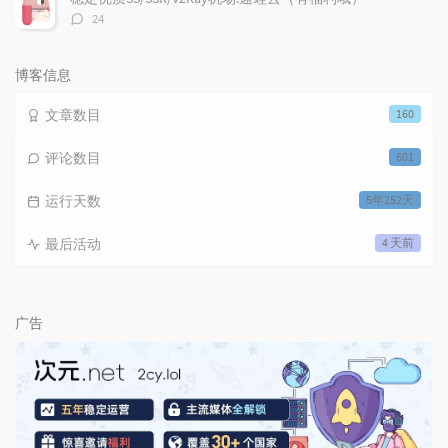
评
24
论
数：
博客信息
文章数目
160
评论数目
601
运行天数
5年252天
最后活动
4 天前
广告