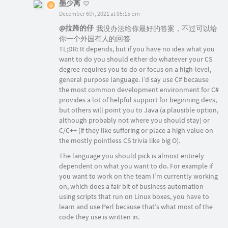
墨少离
December 6th, 2021 at 05:15 pm
@拉跨的仔
我没办法给你最好的答案，不过可以给
你一个外国有人的回答
TL;DR: It depends, but if you have no idea what you
want to do you should either do whatever your CS
degree requires you to do or focus on a high-level,
general purpose language. I’d say use C# because
the most common development environment for C#
provides a lot of helpful support for beginning devs,
but others will point you to Java (a plausible option,
although probably not where you should stay) or
C/C++ (if they like suffering or place a high value on
the mostly pointless CS trivia like big O).
The language you should pick is almost entirely
dependent on what you want to do. For example if
you want to work on the team I’m currently working
on, which does a fair bit of business automation
using scripts that run on Linux boxes, you have to
learn and use Perl because that’s what most of the
code they use is written in.