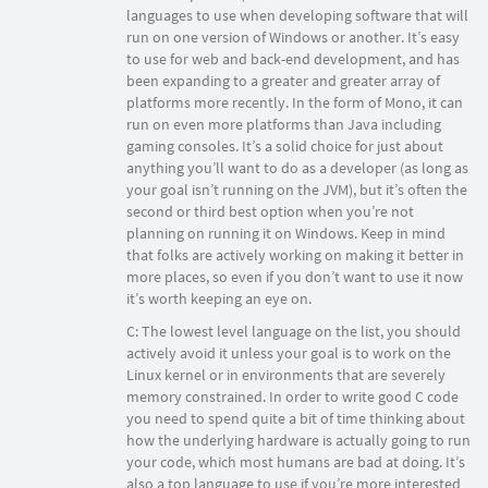
languages to use when developing software that will
run on one version of Windows or another. It’s easy
to use for web and back-end development, and has
been expanding to a greater and greater array of
platforms more recently. In the form of Mono, it can
run on even more platforms than Java including
gaming consoles. It’s a solid choice for just about
anything you’ll want to do as a developer (as long as
your goal isn’t running on the JVM), but it’s often the
second or third best option when you’re not
planning on running it on Windows. Keep in mind
that folks are actively working on making it better in
more places, so even if you don’t want to use it now
it’s worth keeping an eye on.
C: The lowest level language on the list, you should
actively avoid it unless your goal is to work on the
Linux kernel or in environments that are severely
memory constrained. In order to write good C code
you need to spend quite a bit of time thinking about
how the underlying hardware is actually going to run
your code, which most humans are bad at doing. It’s
also a top language to use if you’re more interested