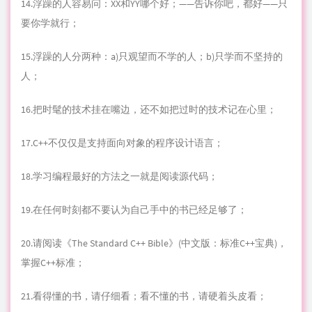
14.浮躁的人容易问：XX和YY哪个好；——告诉你吧，都好——只
要你学就行；
15.浮躁的人分两种：a)只观望而不学的人；b)只学而不坚持的
人；
16.把时髦的技术挂在嘴边，还不如把过时的技术记在心里；
17.C++不仅仅是支持面向
对象
的
程序
设计语言；
18.学习编程最好的
方法
之一就是阅读源
代码
；
19.在任何时刻都不要认为自己手中的书已经足够了；
20.请阅读《The Standard C++ Bible》(中文版：标准C++宝典)，
掌握C++标准；
21.看得懂的书，请仔细看；看不懂的书，请硬着头皮看；