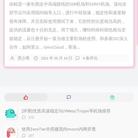
由鲸是一家长期走中高端路线的SSR机场和V2RAY机场。该站全
部节点均采用国内独享入口，进行中转加速，稳定性和速度都
很有保障。并且实际使用测试下来，它的性价比是相当高的，
提供的流量也十分的充足。用了很久，哪怕特殊时期也相当坚
挺稳定，从注册开始一直当做主要机场机使用。和多家IDC深入
合作，如阿里云，GmoCloud，香港...
墨少离
2021 年 05 月 14 日
4 条评论
热
最
随
门
新
机
文
评
文
[评测]优质高速稳定SS/VMess/Trojan等机场推荐
章
论
章
评
170
论
数：
使用ZeroTier并搭建国内moon内网穿透
评
107