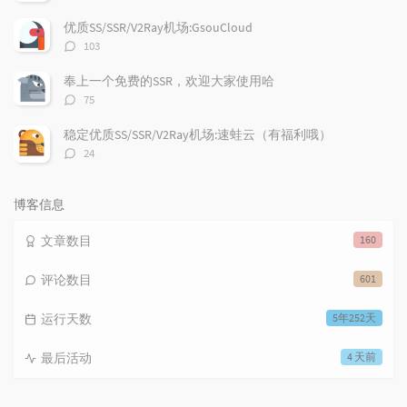
论
数：
优质SS/SSR/V2Ray机场:GsouCloud
评
103
论
数：
奉上一个免费的SSR，欢迎大家使用哈
评
75
论
数：
稳定优质SS/SSR/V2Ray机场:速蛙云（有福利哦）
评
24
论
数：
博客信息
文章数目
160
评论数目
601
运行天数
5年252天
最后活动
4 天前