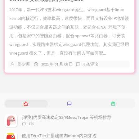
2017年，新一代VPN技术wireguard诞生。wireguard基于linux
kernel内核运行，效率极高，速度很快，而且支持设备IP地址漫
游功能，不仅适合服务器之间的互联，还适合在NAT环境下使
用，包括家中的智能路由器，配合openwrt等路由器，可安装
wireguard，实现路由器绑定wireguard代理功能。其实我已经用
Wireguard 很久了，但是一直没有时间去写如何配...
墨少离
2021 年 01 月 08 日
8 条评论
热
最
随
门
新
机
文
评
文
[评测]优质高速稳定SS/VMess/Trojan等机场推荐
章
论
章
评
170
论
数：
使用ZeroTier并搭建国内moon内网穿透