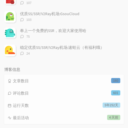
评
107
论
数：
优质SS/SSR/V2Ray机场:GsouCloud
评
103
论
数：
奉上一个免费的SSR，欢迎大家使用哈
评
75
论
数：
稳定优质SS/SSR/V2Ray机场:速蛙云（有福利哦）
评
24
论
数：
博客信息
文章数目
160
评论数目
601
运行天数
5年252天
最后活动
4 天前