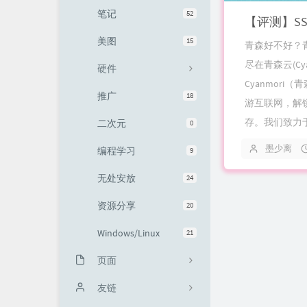
笔记
52
【评测】SS优
友情链接
美图
15
青森好不好？
尽在青森云(C
硬件
Cyanmor
推广
18
游互联网，解锁
存。我们致力于为
二次元
0
墨少离
编程学习
9
无处安放
24
资源分享
20
Windows/Linux
21
页面
关于
友链