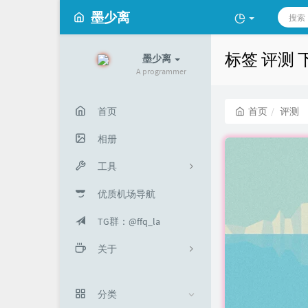
墨少离
标签 评测
墨少离
A programmer
首页
首页
评测
相册
工具
优质机场导航
工具箱
TG群：@ffq_la
音乐解锁
关于
URL短连接
关于我
分类
留言板