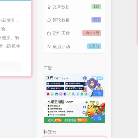
文章数目
160
评论数目
601
络新境界，
体验。
运行天数
5年251天
网络连接。畅
速度与隐私并
最后活动
2 天前
广告
广告
广告
标签云