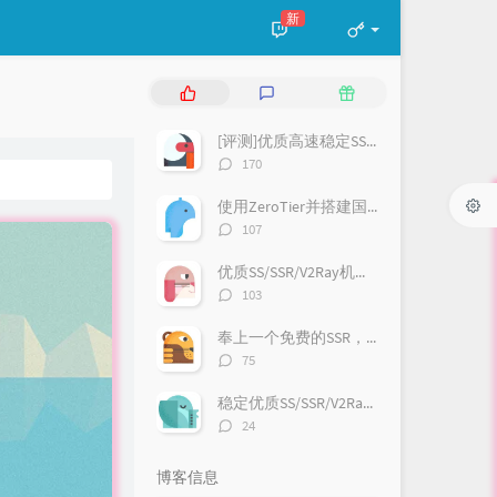
新
热
最
随
门
新
机
文
评
文
[评测]优质高速稳定SS/VMess/Trojan等机场推荐
章
论
章
评
170
论
数：
使用ZeroTier并搭建国内moon内网穿透
评
107
论
数：
优质SS/SSR/V2Ray机场:GsouCloud
评
103
论
数：
奉上一个免费的SSR，欢迎大家使用哈
评
75
论
数：
稳定优质SS/SSR/V2Ray机场:速蛙云（有福利哦）
评
24
论
数：
博客信息