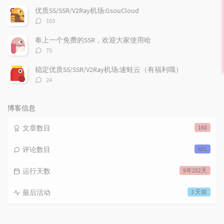
数：
优质SS/SSR/V2Ray机场:GsouCloud
评
103
论
数：
奉上一个免费的SSR，欢迎大家使用哈
评
75
论
数：
稳定优质SS/SSR/V2Ray机场:速蛙云（有福利哦）
评
24
论
数：
博客信息
文章数目
160
评论数目
601
运行天数
5年252天
最后活动
3 天前