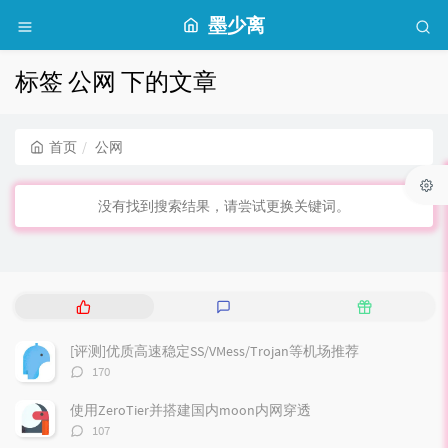
墨少离
标签 公网 下的文章
首页
公网
没有找到搜索结果，请尝试更换关键词。
热
最
随
门
新
机
文
评
文
[评测]优质高速稳定SS/VMess/Trojan等机场推荐
章
论
章
评
170
论
数：
使用ZeroTier并搭建国内moon内网穿透
评
107
论