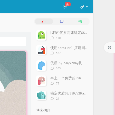
新
热
最
随
门
新
机
文
评
文
[评测]优质高速稳定SS/VMess/Trojan等机场推荐
章
论
章
评
170
论
数：
使用ZeroTier并搭建国内moon内网穿透
评
107
论
数：
优质SS/SSR/V2Ray机场:GsouCloud
评
103
论
数：
奉上一个免费的SSR，欢迎大家使用哈
评
75
论
数：
稳定优质SS/SSR/V2Ray机场:速蛙云（有福利哦）
评
24
论
数：
博客信息