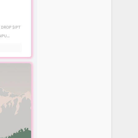
D DROP $IPT
PU...