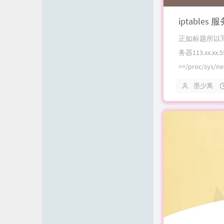
时光机
iptabl
留言板
正如标题所以
归档栏
务器113.xx.x
工具箱
>>/proc/sys
API
墨少离
友情链接