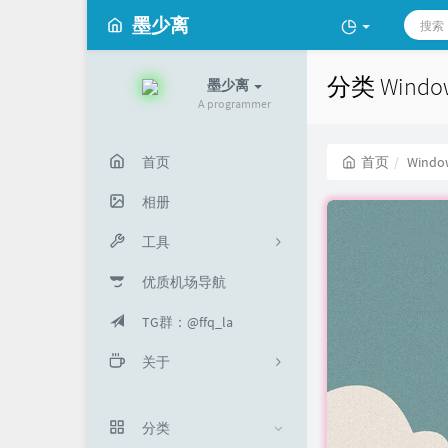
墨少离
分类 Windo
墨少离
A programmer
首页
首页
Windo
相册
工具
优质机场导航
工具箱
TG群：@ffq_la
音乐解锁
关于
URL短连接
关于我
分类
留言板