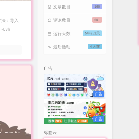
文章数目
160
评论数目
601
级的方法：导入
 -Uvh
运行天数
5年252天
最后活动
4 天前
广告
广告
广告
标签云