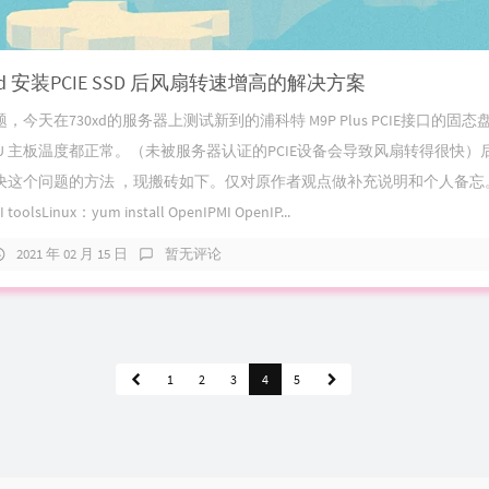
30xd 安装PCIE SSD 后风扇转速增高的解决方案
今天在730xd的服务器上测试新到的浦科特 M9P Plus PCIE接口的固
U 主板温度都正常。（未被服务器认证的PCIE设备会导致风扇转得很快）后
决这个问题的方法 ，现搬砖如下。仅对原作者观点做补充说明和个人备忘
oolsLinux：yum install OpenIPMI OpenIP...
2021 年 02 月 15 日
暂无评论
1
2
3
4
5