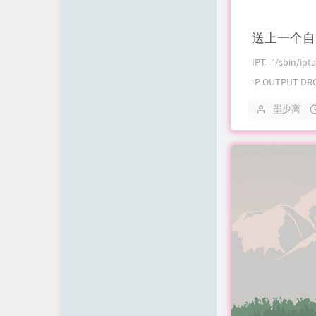
送上一个自用
IPT="/sbin/ipt
-P OUTPUT DROP
墨少离