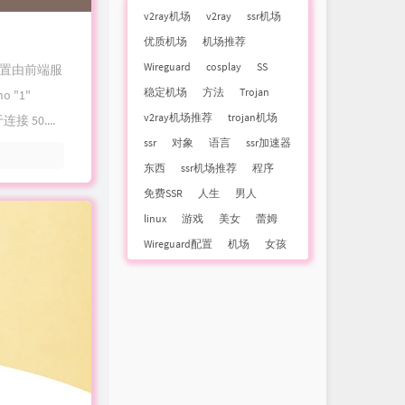
v2ray机场
v2ray
ssr机场
优质机场
机场推荐
Wireguard
cosplay
SS
设置由前端服
稳定机场
方法
Trojan
 "1"
v2ray机场推荐
trojan机场
接 50....
ssr
对象
语言
ssr加速器
东西
ssr机场推荐
程序
免费SSR
人生
男人
linux
游戏
美女
蕾姆
Wireguard配置
机场
女孩