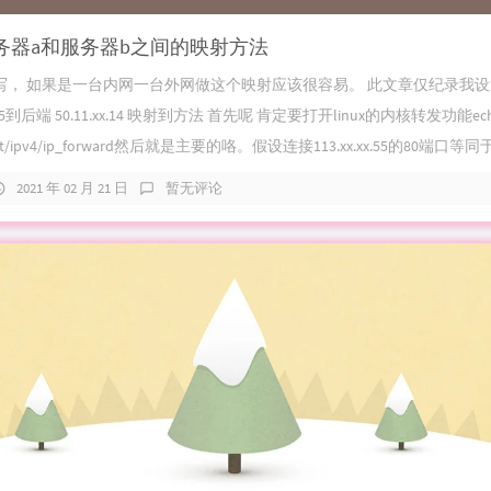
es 服务器a和服务器b之间的映射方法
写， 如果是一台内网一台外网做这个映射应该很容易。 此文章仅纪录我
x.55到后端 50.11.xx.14 映射到方法 首先呢 肯定要打开linux的内核转发功能echo
/net/ipv4/ip_forward然后就是主要的咯。假设连接113.xx.xx.55的80端口等同于连
2021 年 02 月 21 日
暂无评论