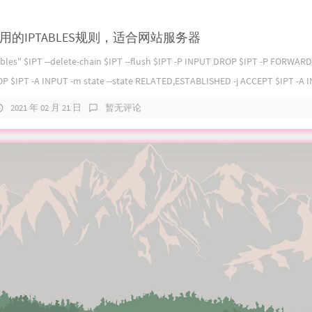
的IPTABLES规则，适合网站服务器
ables" $IPT --delete-chain $IPT --flush $IPT -P INPUT DROP $IPT -P FORWAR
 $IPT -A INPUT -m state --state RELATED,ESTABLISHED -j ACCEPT $IPT -A IN
2021 年 02 月 21 日
暂无评论