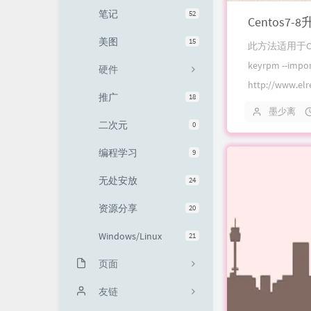
笔记
52
Centos7
友情链接
美图
15
此方法适用于CENT
keyrpm --impo
硬件
http://www.elre
推广
18
墨少离
二次元
0
编程学习
9
无处安放
24
资源分享
20
Windows/Linux
21
页面
关于
友链