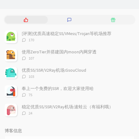
热
最
随
门
新
机
文
评
文
[评测]优质高速稳定SS/VMess/Trojan等机场推荐
章
论
章
评
170
论
数：
使用ZeroTier并搭建国内moon内网穿透
评
107
论
数：
优质SS/SSR/V2Ray机场:GsouCloud
评
103
论
数：
奉上一个免费的SSR，欢迎大家使用哈
评
75
论
数：
稳定优质SS/SSR/V2Ray机场:速蛙云（有福利哦）
评
24
论
数：
博客信息