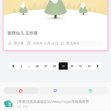
面饼仙儿 玉玲珑
墨少离
2020 年 12 月 15 日
暂无评论
1
...
26
27
28
29
30
31
32
热
最
随
门
新
机
文
评
文
[评测]优质高速稳定SS/VMess/Trojan等机场推荐
章
论
章
评
170
论