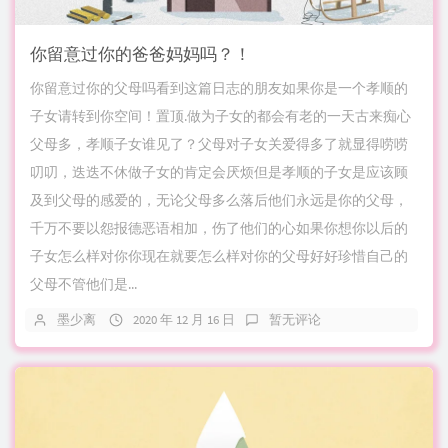
你留意过你的爸爸妈妈吗？！
你留意过你的父母吗看到这篇日志的朋友如果你是一个孝顺的
子女请转到你空间！置顶.做为子女的都会有老的一天古来痴心
父母多，孝顺子女谁见了？父母对子女关爱得多了就显得唠唠
叨叨，迭迭不休做子女的肯定会厌烦但是孝顺的子女是应该顾
及到父母的感爱的，无论父母多么落后他们永远是你的父母，
千万不要以怨报德恶语相加，伤了他们的心如果你想你以后的
子女怎么样对你你现在就要怎么样对你的父母好好珍惜自己的
父母不管他们是...
墨少离
2020 年 12 月 16 日
暂无评论