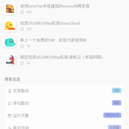
数：
使用ZeroTier并搭建国内moon内网穿透
评
107
论
数：
优质SS/SSR/V2Ray机场:GsouCloud
评
103
论
数：
奉上一个免费的SSR，欢迎大家使用哈
评
75
论
数：
稳定优质SS/SSR/V2Ray机场:速蛙云（有福利哦）
评
24
论
数：
博客信息
文章数目
160
评论数目
601
运行天数
5年251天
最后活动
3 天前