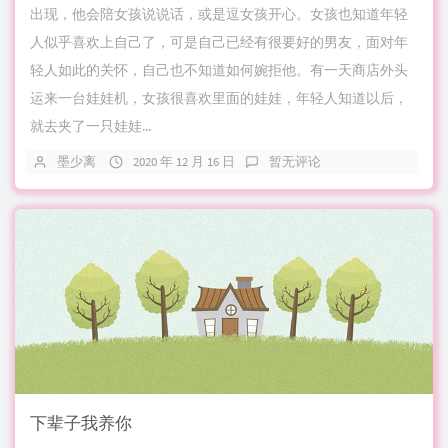
出现，他会陪女孩说说话，或是逗女孩开心。女孩也知道年轻
人似乎喜欢上自己了，可是自己已经有很要好的男友，面对年
轻人如此的关怀，自己也不知道如何婉拒他。有一天商店外头
运来一台娃娃机，女孩很喜欢里面的娃娃，年轻人知道以后，
就去夹了一只娃娃...
墨少离
2020 年 12 月 16 日
暂无评论
下辈子我养你