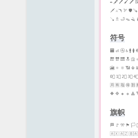
✒ 🖋 🖊 🖌 🖍 📝
🗡 ⚔🪃 🏹 🛡 🪚
🪠 🚿 🛁 🪤 🪒 
符号
🏧 🚮 🚰 ♿ 🚹 🚺
🔚 🔛 🔜 🔝 🛐
🎦 🔅 🔆 📶 📳
0⃣ 1⃣ 2⃣ 3⃣ 4⃣ 
🈷 🈶 🈯 🉐 🈹 
🔶 🔷 🔸 🔹 🔺 
旗帜
🏁 🚩 🎌 🏴 🏳 
🇦🇽 🇦🇿 🇧🇦