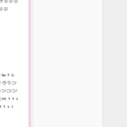
😳 🤪 😵 😡
😿 😾
 👨‍🏭 👩‍💻
 🤶 🎅 🧙‍♀️
️ 🤷‍♂️ 🙎‍♀️ 🙎‍♂️
️‍💋‍👨 👪 👨‍👩‍👧
👨‍👨‍👧‍👦