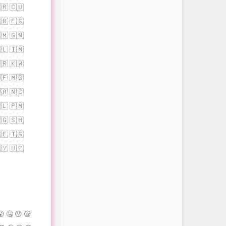
🇷 🇨🇺
🇷 🇪🇸
🇲 🇬🇳
🇱 🇮🇲
🇷 🇰🇼
🇫 🇲🇬
🇦 🇳🇨
🇱 🇵🇲
🇬 🇸🇭
🇫 🇹🇬
🇾 🇺🇿
😮 🤐 😯 😪