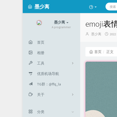
墨少离
emoji
墨少离
A programmer
博
发
墨少离
2022
主：
布
首页
时
间：
首页
正文
相册
工具
优质机场导航
工具箱
TG群：@ffq_la
音乐解锁
关于
URL短连接
关于我
分类
留言板