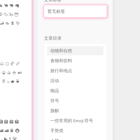
🐐 🐪 🐫 🦙
暂无标签
🦅 🦆 🦢 🦉
 🦂 🦟 🪰 🪱
文章目录
动物和自然
食物和饮料
 🌰 🍞 🥐 🥖
旅行和地点
 🍘 🍙 🍚 🍛
活动
 🥛 ☕ 🫖 🍵
物品
符号
旗帜
一些常用的 Emoji 符号
🏥 🏦 🏨 🏩
🚄 🚅 🚆 🚇
手势类
 🛼 🚏 🛣