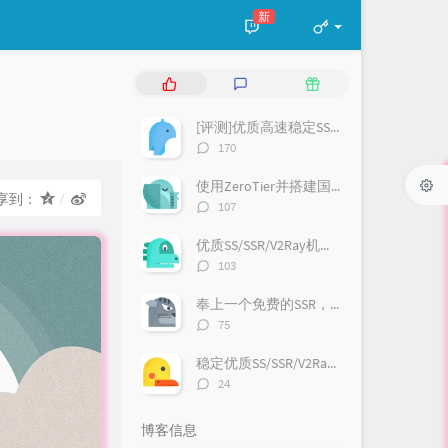
新
热
最
随
门
新
机
文
评
文
[评测]优质高速稳定SS/VMess/Trojan等机场推荐
章
论
章
评
170
论
数：
使用ZeroTier并搭建国内moon内网穿透
享到：
评
107
论
数：
优质SS/SSR/V2Ray机场:GsouCloud
评
103
论
数：
奉上一个免费的SSR，欢迎大家使用哈
评
75
论
数：
稳定优质SS/SSR/V2Ray机场:速蛙云（有福利哦）
评
24
论
数：
博客信息