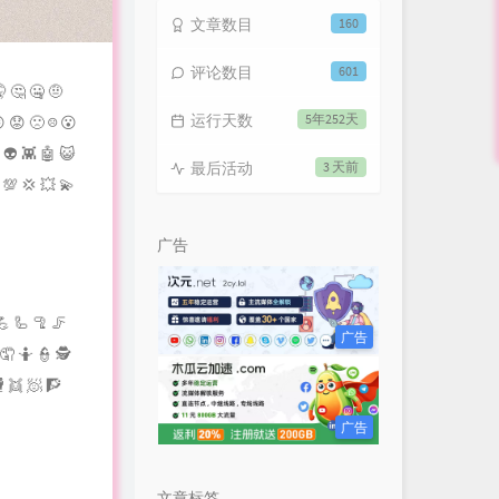
文章数目
160
评论数目
601
 🤔 🤐 🤨
运行天数
5年252天
 😟 🙁 ☹ 😮
 👽 👾 🤖 😺
最后活动
3 天前
 💯 💢 💥 💫
广告
💪 🦾 🦿 🦵
广告
 🤦 🤷 👮 🕵
 👯 🧖 🧗
广告
文章标签