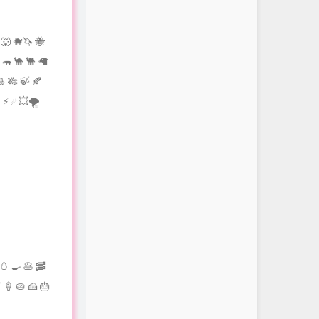
 🐺 🐗🦄 🐝
 🦛 🐪 🐫 🦙
🎍 🎋 🍃 🍂
⚡️ ☄️ 💥🌪
 🥚 🍳 🥞 🥓
 🍦 🥧 🍰 🎂