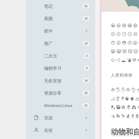
笔记
52
友情链接
美图
15
😀 😃 😄 😁 😆 
硬件
😐 😑 😶 😏 😒 
😯 😲 😳 🥺 😦 
推广
18
😸 😹 😻 😼 😽 
二次元
0
💦 💨 🕳 💣 💬 
编程学习
9
人类和身体
无处安放
24
🤚 🖐 ✋ 🖖 👌 
资源分享
20
🦶 👂 🦻🧠 🫀 
Windows/Linux
21
💂 🥷 👷 🤴 👸 
🤺 🏇 ⛷ 🏂 🏌 
页面
动物和
关于
友链