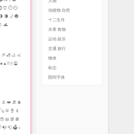
人物
 ⏳ ⌚ ⏰ ⏱ ⏲
动植物 自然
🌗 🌘 🌙 🌚
十二生肖
💧 🌊
水果 食物
运动 娱乐
交通 旅行
 🥏 🎳 🏏 🏑
物体
 ♟ 🃏 🀄 🎴
标志
阴间字体
 👢 👑 👒 🎩
 🪕 🥁 🪘 📱
 📕 📖 📗 📘
 📭 📮 🗳 ✏