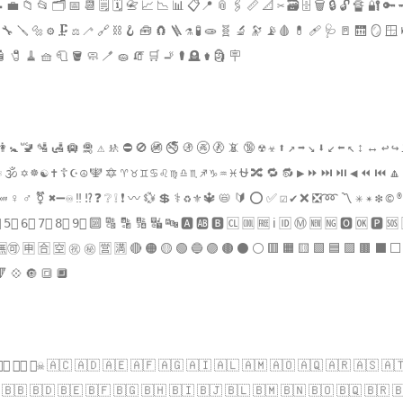
 💼 📁 📂 🗂 📅 📆 🗒 🗓 📇 📈 📉 📊 📋📍 📎 🖇 📏 📐 ✂ 🗃 🗄 🗑 🔒 🔓 🔏 🔐 🔑
 🔧 🪛 🔩 ⚙ 🗜 ⚖ 🦯 🔗 ⛓ 🪝 🧰 🧲 🪜 ⚗ 🧪 🧫 🧬 🔬 🔭 📡🩸 💊 🩹 🩺 🚪 🛗 🪞 🪟
🧴 🧷 🧹 🧺 🧻 🪣 🧼 🪥 🧽 🧯 🛒 🚬 ⚰ 🪦 ⚱ 🗿 🪧
 🚻 🚼 🚾 🛂 🛃 🛄 🛅 ⚠ 🚸 ⛔ 🚫 🚳 🚭 🚯 🚱 🚷 📵 🔞 ☢ ☣ ⬆ ↗ ➡ ↘ ⬇ ↙ ⬅ ↖ ↕ ↔ ↩ ↪ 
 ⚛ 🕉 ✡ ☸ ☯ ✝ ☦ ☪ ☮ 🕎 🔯 ♈ ♉ ♊ ♋ ♌ ♍ ♎ ♏ ♐ ♑ ♒ ♓ ⛎ 🔀 🔁 🔂 ▶ ⏩ ⏭ ⏯ ◀ ⏪ ⏮
 📴 ♀ ♂ ⚧ ✖➖♾ ‼ ⁉ ❓ ❔ ❕ ❗ 〰 💱 💲 ⚕ ♻ ⚜ 🔱 📛 🔰 ⭕ ✅ ☑ ✔ ❌ ❎➿ 〽 ✳ ✴ ❇ © 
5⃣ 6⃣ 7⃣ 8⃣ 9⃣ 🔟 🔠 🔡 🔢 🔣 🔤 🅰 🆎 🅱 🆑 🆒 🆓 ℹ 🆔 Ⓜ 🆕 🆖 🅾 🆗 🅿 🆘 
🈚🉑 🈸 🈴 🈳 ㊗ ㊙ 🈺 🈵 🔴 🟠 🟡 🟢 🔵 🟣 🟤 ⚫ ⚪ 🟥 🟧 🟨 🟩 🟦 🟪 🟫 ⬛ ⬜ ◼
🔻 💠 🔘 🔳 🔲
🏳‍🌈 🏳‍⚧ 🏴‍☠ 🇦🇨 🇦🇩 🇦🇪 🇦🇫 🇦🇬 🇦🇮 🇦🇱 🇦🇲 🇦🇴 🇦🇶 🇦🇷 🇦🇸 🇦
 🇧🇧 🇧🇩 🇧🇪 🇧🇫 🇧🇬 🇧🇭 🇧🇮 🇧🇯 🇧🇱 🇧🇲 🇧🇳 🇧🇴 🇧🇶 🇧🇷 