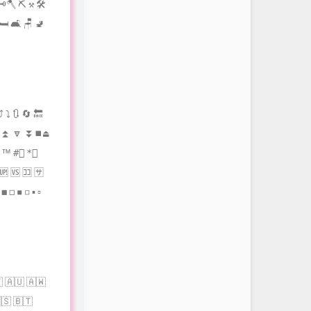
 🗝🪓 ⛏ ⚒ 🛠
 🛏 🛋 🪑 🚽
⤴ ⤵ 🔃 🔄 🔙
 🔼 ⏫ 🔽 ⏬⏹⏏
® ™ #⃣ *⃣
🆙 🆚 🈁 🈂
 ◻ ◾ ◽ ▪ ▫
🇹 🇦🇺 🇦🇼
🇸 🇧🇹