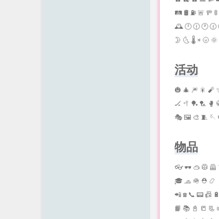
🛤 🛢 ⛽ 🚨 🚥 
🕰 🕛 🕧 🕐 🕜 
🌛 🌜 🌡 ☀ 🌝 
活动
🎃 🎄 🎆 🎇 🧨 
🏒 🥍 🏓 🏸 🥊 
🎭 🖼 🎨 🧵 🪡 
物品
👓 🕶 🥽 🥼 🦺 
🎓 🧢 🪖 ⛑ 📿 
📲 ☎ 📞 📟 📠 🔋
📙 📚 📓 📒 📃 