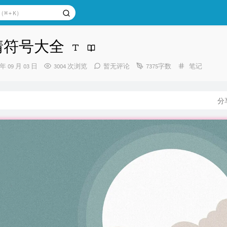
表情符号大全
分
 年 09 月 03 日
3004 次浏览
暂无评论
7375字数
笔记
类：
分