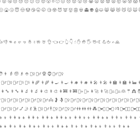
😝 🤤 😒 😓 😔 😕 🙃 🤑 😲 ☹️ 🙁 😖 😞 😟 😤 😢 😭 😦 😧 😨 😩 🤯 😬 😰 😱 
🤢 🤮 🤧 😇 🤠 🤡 🤥 🤫 🤭 🧐 🤓 😈 👿 👹 👺 💀 👻 👽 🤖😺 😸 😹 😻 😼 😽 🙀 
 👎 👊 ✊ 🤛 🤜 🤞 ✌️ 🤟 🤘 👌 👈 👉 👆 👇 ☝️ ✋ 🤚 🖐 🖖🤙 💪🖕 ✍️ 🙏
 👵 🧓 👴 👲 👳‍♀️ 👳‍♂️ 🧕 🧔 👱‍♂️ 👱‍♀️
♂️ 💂‍♀️ 💂‍♂️ 🕵️‍♀️ 🕵️‍♂️ 👩‍⚕️ 👨‍⚕️ 👩‍🌾 👨‍🌾 👩‍🍳 👨‍🍳 👩‍🎓 👨‍🎓 👩‍🎤 👨‍🎤 👩‍🏫 👨‍🏫 👩‍
‍🔧 👨‍🔧 👩‍🔬 👨‍🔬 👩‍🎨 👨‍🎨 👩‍🚒 👨‍🚒 👩‍✈️ 👨‍✈️ 👩‍🚀 👨‍🚀 👩‍⚖️ 👨‍⚖️ 👰 🤵 👸 
♂️ 🧟‍♀️ 🧟‍♂️ 🧞‍♀️ 🧞‍♂️ 🧜‍♀️ 🧜‍♂️ 🧚‍♀️ 🧚‍♂️ 👼 🤰 🤱 🙇‍♀️ 🙇‍♂️ 💁‍♀️ 💁‍♂️ 🙅‍♀️ 🙅‍♂️ 🙆‍♀️ 🙆‍♂️ 🙋‍♀️ 🙋‍♂️ 🤦‍♀️ 🤦‍♂️ 🤷‍♀
‍♀️ 💆‍♂️ 🧖‍♀️ 🧖‍♂️ 💅 🤳 💃 🕺 👯‍♀️ 👯‍♂️ 🕴 🚶‍♀️ 🚶‍♂️ 🏃‍♀️ 🏃‍♂️ 👫 👭 👬 💑 👩‍❤️‍👩 👨‍❤️‍👨 💏 👩‍❤️‍💋‍👩 👨‍❤
👦‍👦 👨‍👩‍👧‍👧 👩‍👩‍👦 👩‍👩‍👧 👩‍👩‍👧‍👦 👩‍👩‍👦‍👦 👩‍👩‍👧‍👧 👨‍👨‍👦 👨‍👨‍👧 
👧‍👧 👩‍👦 👩‍👧 👩‍👧‍👦 👩‍👦‍👦 👩‍👧‍👧 👨‍👦 👨‍👧 👨‍👧‍👦 👨‍👦‍👦 👨‍👧‍👧