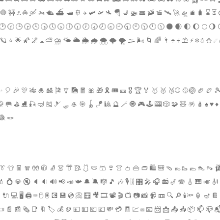
 🛑 🚧 ⚓ ⛵ 🛶 🚤 🛳 ⛴ 🛥 🚢 ✈ 🛩 🛫 🛬 🪂 💺 🚁 🚟 🚠 🚡 🛰 🚀 🛸 🛎 🧳 ⌛
🕑 🕝 🕒 🕞 🕓 🕟 🕔 🕠 🕕 🕡 🕖 🕢 🕗 🕣 🕘 🕤 🕙 🕥 🕚 🕦 🌑 🌒 🌓 🌔 🌕 🌖 
🌞 🪐 ⭐ 🌟 🌠 🌌 ☁ ⛅ ⛈ 🌤 🌥 🌦 🌧 🌨 🌩 🌪 🌫 🌬 🌀 🌈 🌂 ☂ ☔ ⛱ ⚡ ❄ ☃ ⛄ ☄
✨ 🎈 🎉 🎊 🎋 🎍 🎎 🎏 🎐 🎑 🧧 🎀 🎁 🎗 🎟 🎫 🎖 🏆 🏅 🥇 🥈 🥉⚾ 🥎🏐 🏈 🏉 
 🥅 ⛳ ⛸ 🎣 🤿 🎽 🎿 🛷 🥌 🎯 🪀 🪁 🎱 🔮 🪄 🧿 🎮 🕹 🎰 🎲 🧩 🧸 🪅 🪆 ♠ ♥ ♦ ♣
🧶 🪢
👔 👕 👖 🧣 🧤 🧥 🧦 👗 👘 🥻 🩱 🩲 🩳 👙 👚 👛 👜 👝 🛍 🎒 🩴 👞🥾 🥿 👠 👡 
 💍 💎 🔇 🔈 🔉 🔊 📢 📣 📯 🔔 🔕 🎼 🎵 🎶 🎙 🎚 🎛 🎤 🎧 📻 🎷 🪗 🎸 🎹 🎺 🎻
 🔌 💻 🖥 🖨 ⌨ 🖱 🖲 💽 💾 💿 📀 🧮 🎥 🎞 📽 🎬 📺 📷 📸 📹 📼 🔍 🔎 🕯🔦 🏮 🪔 📔
📜 📄 📰 🗞 📑 🔖 🏷 💰 🪙 💴 💵 💶 💷 💸 💳 🧾 💹 ✉ 📧 📨 📩 📤 📥 📦 📫 📪 