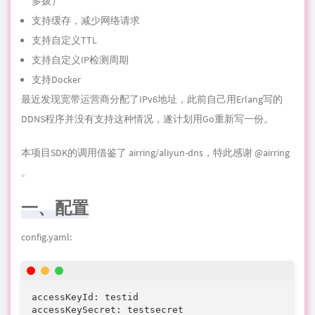
多拨）
支持缓存，减少网络请求
支持自定义TTL
支持自定义IP检测周期
支持Docker
最近
发现
宽带运营商分配了IPv6地址，此前自己用Erlang写的
DDNS
程序
并没有支持这种情况，遂计划用Go重新写一份。
本项目SDK的调用借鉴了
airring/aliyun-dns
，特此感谢 @airring
。
一、配置
config.yaml:
accessKeyId: testid

accessKeySecret: testsecret
