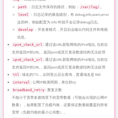
：日志文件保存的路径，例如：
。
path
/var/log/
：日志记录的最低级别，有 debug,info,warn,error
level
这四种。例如配置为 info 时就不会记录debug日志。
：开发者模式，开启后会输出
代码
文件和堆栈
develop
信息。
: 通过该URL获取网络的IPv4地址, 当前仅
ipv4_check_url
支持返回IP的URL，返回json或其它复杂数据结构无法处理
: 通过该URL获取网络的IPv6地址, 当前仅
ipv6_check_url
支持返回IP的URL，返回json或其它复杂数据结构无法处理
: 域名的TTL，从阿里云后台查询，普通域名是 600
ttl
: 公网IP检测周期，单位秒(s)
interval
: 重复次数
broadband_retry
不能小于宽带多拨情景下的宽带数量（可能会出现的公网IP
数量），如果配置了负载均衡，还要保证数量能覆盖到所有
宽带（负载均衡的最小公倍数）。