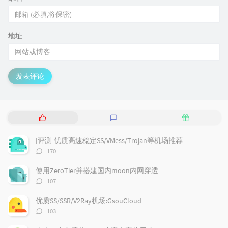
地址
发表评论
热
最
随
门
新
机
文
评
文
[评测]优质高速稳定SS/VMess/Trojan等机场推荐
章
论
章
评
170
论
数：
使用ZeroTier并搭建国内moon内网穿透
评
107
论
数：
优质SS/SSR/V2Ray机场:GsouCloud
评
103
论
数：