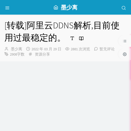
墨少离
[转载]阿里云DDNS解析,目前使
用过最稳定的。
博
发
墨少离
2022 年 03 月 29 日
2881 次浏览
暂无评论
主：
布
分
2908字数
资源分享
时
类：
间：