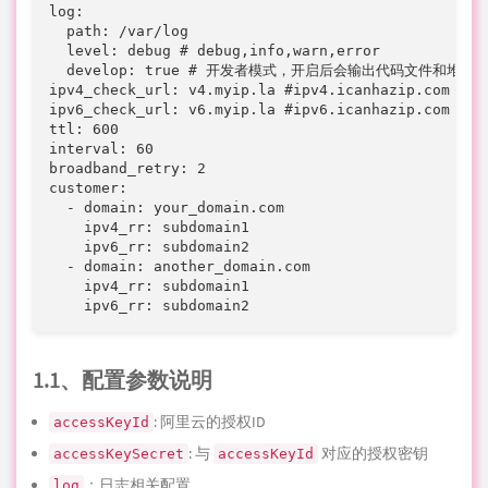
log:

  path: /var/log

  level: debug # debug,info,warn,error

  develop: true # 开发者模式，开启后会输出代码文件和堆栈信
ipv4_check_url: v4.myip.la #ipv4.icanhazip.com

ipv6_check_url: v6.myip.la #ipv6.icanhazip.com

ttl: 600

interval: 60

broadband_retry: 2

customer:

  - domain: your_domain.com

    ipv4_rr: subdomain1

    ipv6_rr: subdomain2

  - domain: another_domain.com

    ipv4_rr: subdomain1

    ipv6_rr: subdomain2
1.1、配置参数说明
: 阿里云的授权ID
accessKeyId
: 与
对应的授权密钥
accessKeySecret
accessKeyId
：日志相关配置
log