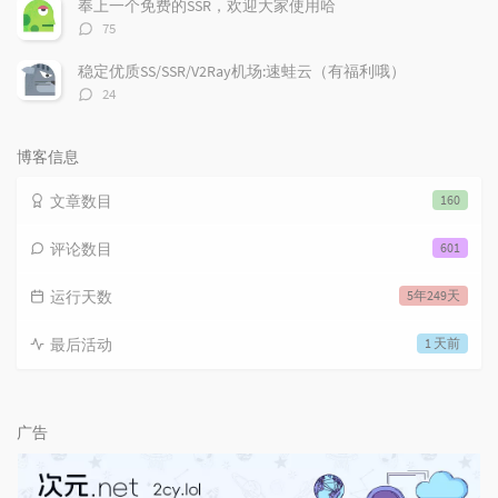
奉上一个免费的SSR，欢迎大家使用哈
评
75
论
数：
稳定优质SS/SSR/V2Ray机场:速蛙云（有福利哦）
评
24
论
数：
博客信息
文章数目
160
评论数目
601
运行天数
5年249天
最后活动
1 天前
广告