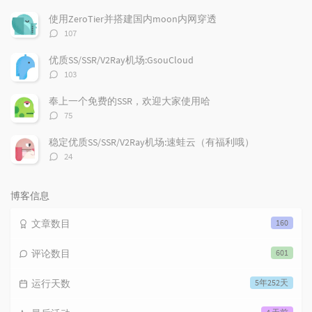
论
数：
使用ZeroTier并搭建国内moon内网穿透
评
107
论
数：
优质SS/SSR/V2Ray机场:GsouCloud
评
103
论
数：
奉上一个免费的SSR，欢迎大家使用哈
评
75
论
数：
稳定优质SS/SSR/V2Ray机场:速蛙云（有福利哦）
评
24
论
数：
博客信息
文章数目
160
评论数目
601
运行天数
5年252天