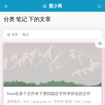
墨少离
分类 笔记 下的文章
首页
笔记
linux在某个文件夹下查找指定字符串所在的文件
使用格式：find . | xargs grep -ri+ “字符串”案例：find . | xargs