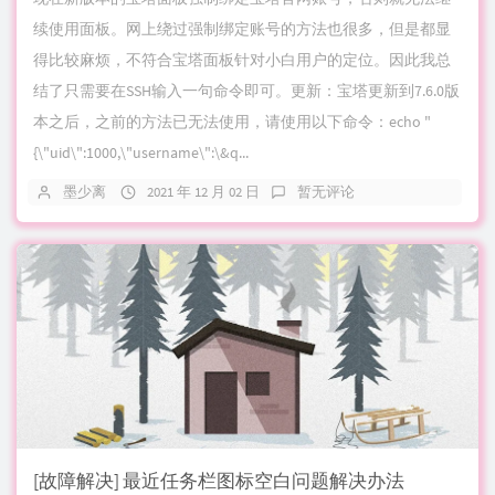
续使用面板。网上绕过强制绑定账号的方法也很多，但是都显
得比较麻烦，不符合宝塔面板针对小白用户的定位。因此我总
结了只需要在SSH输入一句命令即可。更新：宝塔更新到7.6.0版
本之后，之前的方法已无法使用，请使用以下命令：echo "
{\"uid\":1000,\"username\":\&q...
墨少离
2021 年 12 月 02 日
暂无评论
[故障解决] 最近任务栏图标空白问题解决办法