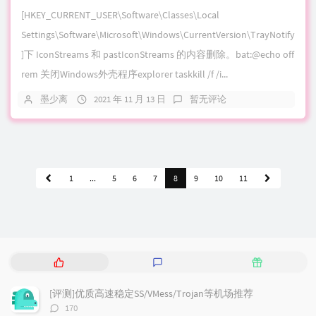
[HKEY_CURRENT_USER\Software\Classes\Local
Settings\Software\Microsoft\Windows\CurrentVersion\TrayNotify
]下 IconStreams 和 pastIconStreams 的内容删除。bat:@echo off
rem 关闭Windows外壳程序explorer taskkill /f /i...
墨少离
2021 年 11 月 13 日
暂无评论
1
...
5
6
7
8
9
10
11
热
最
随
门
新
机
文
评
文
[评测]优质高速稳定SS/VMess/Trojan等机场推荐
章
论
章
评
170