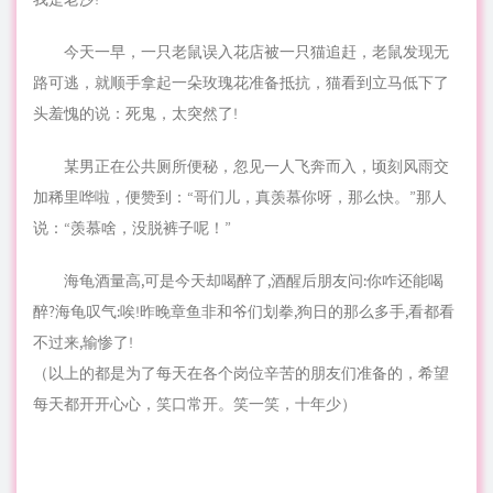
今天一早，一只老鼠误入花店被一只猫追赶，老鼠
发现
无
路可逃，就顺手拿起一朵玫瑰花准备抵抗，猫看到立马低下了
头羞愧的说：死鬼，太突然了!
某男正在公共厕所便秘，忽见一人飞奔而入，顷刻风雨交
加稀里哗啦，便赞到：“哥们儿，真羡慕你呀，那么快。”那人
说：“羡慕啥，没脱裤子呢！”
海龟
酒量高,可是今天却喝醉了,酒醒后朋友问:你咋还能喝
醉?海龟叹气:唉!昨晚章鱼非和爷们划拳,狗日的那么多手,看都看
不过来,输惨了!
（以上的都是为了每天在各个岗位辛苦的朋友们准备的，希望
每天都开开心心，笑口常开。笑一笑，十年少）