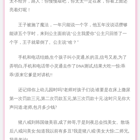
太不给开，路人：你慢慢敲吧，你太太一定在家，你看上面还
亮着灯呢！
王子被施了魔法，一年只能说一个字，他五年没说话攒够
能讲五个字时，来到
公主
面前说“公主我爱你”公主只回答了一
个字，王子就晕倒了。公主说“啥？”
手机和电话结婚,生个孩子叫小灵通,长的丑,信号又差,为了
弄明白,手机和电话带小灵通去作了DNA测试,结果大吃一惊:乖
乖!原来它爹是对讲机!!
还记得你上幼儿园时吗?老师对孩子们说:谁要是在床上撒尿
第一次
罚款
三元,第二次罚款五元,第三次罚款十元.这时只见你大
声问道:老师,包月多少钱?
猪八戒到韩国做美容,成了帅哥,于是到夜总会找
美女
。散场
后八戒问美女:
知道
我以前有多丑?我是猪八戒!美女大惊:二师兄,
我是老沙!