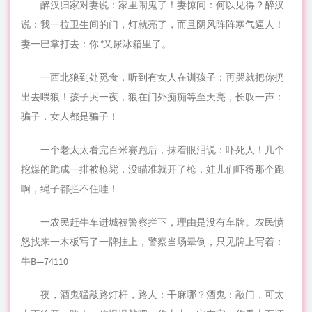
醉汉归家对妻说：家里闹鬼了！妻惊问：何以见得？醉汉
说：我一拉卫生间的门，灯就亮了，而且阴风阵阵寒气逼人！
妻一巴掌打去：你
*
又尿冰箱里了。
一西北狼到处觅食，听到有
女人
在训
孩子
：再哭就把你扔
出去喂狼！孩子哭一夜，狼在门外痴痴等至天亮，长叹一声：
骗子，女人都是骗子！
一个老太太看完百米赛跑后，抹着眼泪说：吓死人！几个
挖煤的跪成一排被枪毙，没瞄准就开了枪，娃儿们吓得那个跑
啊，绳子都拦不住哇！
一农民赶牛车进城被警察拦下，理由是没有车牌。农民愤
怒找来一木板写了一牌挂上，警察当场晕倒，只见牌上写着：
牛B—74110
夜，
酒鬼
猛敲路灯杆，路人：干麻哪？酒鬼：敲门，可太