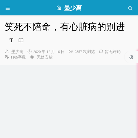
墨少离
笑死不陪命，有心脏病的别进
博
发
墨少离
2020 年 12 月 16 日
2357 次浏览
暂无评论
主：
布
分
1165字数
无处安放
时
类：
间：