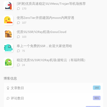
文
评
文
[评测]优质高速稳定SS/VMess/Trojan等机场推荐
章
论
章
评
170
论
数：
使用ZeroTier并搭建国内moon内网穿透
评
107
论
数：
优质SS/SSR/V2Ray机场:GsouCloud
评
103
论
数：
奉上一个免费的SSR，欢迎大家使用哈
评
75
论
数：
稳定优质SS/SSR/V2Ray机场:速蛙云（有福利哦）
评
24
论
数：
博客信息
文章数目
160
评论数目
601