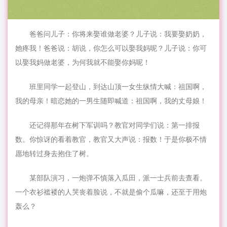
爸爸问
儿子
：
你
将来娶谁做老婆？儿子说：我要娶奶奶，
她
疼我！爸爸说：胡说，你怎么可以娶我妈呢？儿子说：你可
以娶我妈做老婆，为何我就不能娶你妈呢！
班里同学一起登山，到达山顶一女生纵
情
大喊：祖国啊，
我的
母亲
！暗恋她的一男生随即喊道：祖国啊，我的丈母娘！
还记得那年在树下军训吗？
教官
对同学们说：第一排报
数。你惊讶的看着教官，教官又大声说：报数！于是你极不情
愿地转过身去抱住了树。
某部队演习，一炮弹不慎落入瓜田，派一士兵前去
查看
。
一个衣衫褴褛的人哭丧着脸说，不就是偷个瓜嘛，还至于用炮
轰么？