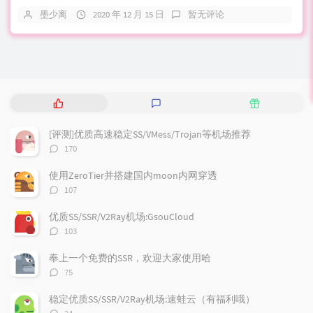
墨少离
2020 年 12 月 15 日
暂无评论
热
最
随
门
新
机
文
评
文
[评测]优质高速稳定SS/VMess/Trojan等机场推荐
章
论
章
评
170
论
数：
使用ZeroTier并搭建国内moon内网穿透
评
107
论
数：
优质SS/SSR/V2Ray机场:GsouCloud
评
103
论
数：
奉上一个免费的SSR，欢迎大家使用哈
评
75
论
数：
稳定优质SS/SSR/V2Ray机场:速蛙云（有福利哦）
评