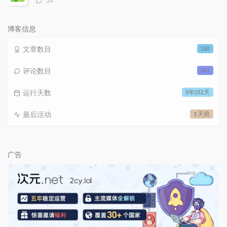
24
论
数：
博客信息
文章数目
160
评论数目
601
运行天数
5年252天
最后活动
3 天前
广告