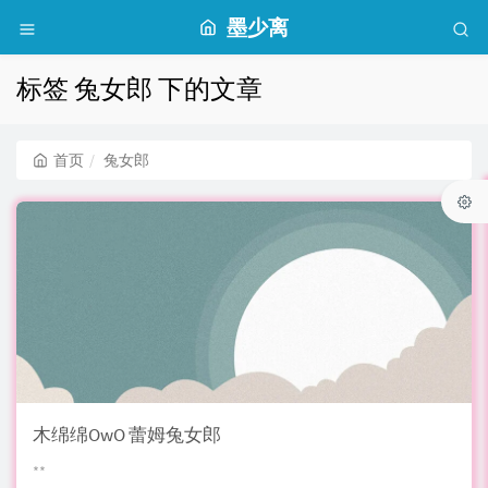
墨少离
标签 兔女郎 下的文章
首页
兔女郎
木绵绵OwO 蕾姆兔女郎
**