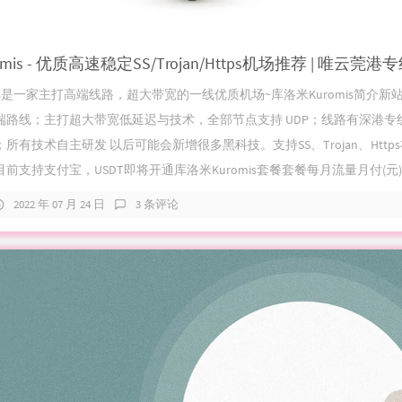
mis是一家主打高端线路，超大带宽的一线优质机场~库洛米Kuromis简介新
端路线；主打超大带宽低延迟与技术，全部节点支持 UDP；线路有深港专
所有技术自主研发 以后可能会新增很多黑科技。支持SS、Trojan、Https
前支持支付宝，USDT即将开通库洛米Kuromis套餐套餐每月流量月付(元)半
2022 年 07 月 24 日
3 条评论