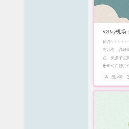
V2Ray机场：F
简介✨✨✨✨✨✨
有尽有，高峰期
点，更多节点陆
册即可白嫖月付
墨少离