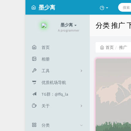
墨少离
分类 推广
墨少离
A programmer
首页
首页
推广
相册
工具
优质机场导航
工具箱
TG群：@ffq_la
音乐解锁
关于
URL短连接
关于我
分类
留言板