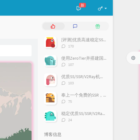
新
热
最
随
门
新
机
文
评
文
[评测]优质高速稳定SS/VMess/Trojan等机场推荐
章
论
章
评
170
论
数：
使用ZeroTier并搭建国内moon内网穿透
评
107
论
数：
优质SS/SSR/V2Ray机场:GsouCloud
评
103
论
数：
奉上一个免费的SSR，欢迎大家使用哈
评
75
论
数：
稳定优质SS/SSR/V2Ray机场:速蛙云（有福利哦）
评
24
论
数：
博客信息