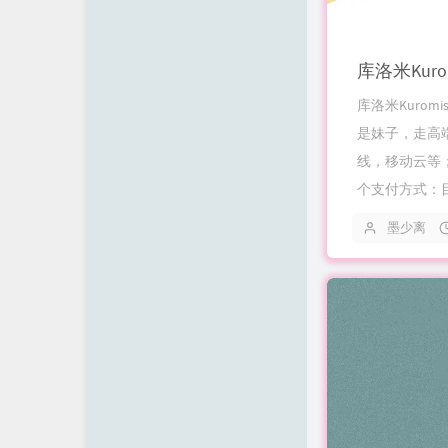
时光机
留言板
归档栏
库洛米Kuro
工具箱
是妹子，走高
线，移动云等；
API
个支付方式：目
友情链接
墨少离