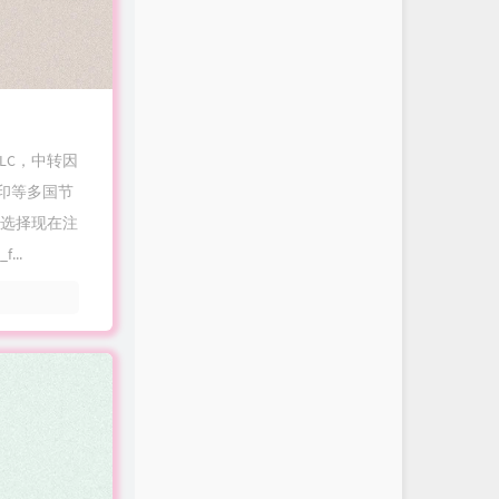
PLC，中转因
/印等多国节
供选择现在注
..