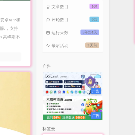
文章数目
160
评论数目
601
安卓APP和
外团队，支持
运行天数
5年251天
ix 高峰期不
最后活动
3 天前
广告
广告
广告
标签云