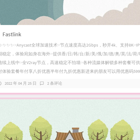
astlink
✨✨✨☞Anycast全球加速技术☞节点速度高达2Gbps，秒开4k、支持8K☞I
稳定，体验宛如身在海外☞提供香/日/韩/台/新/美/俄/加/德/奥/英/法/荷
续上线中☞全V2ray节点，高速稳定不怕墙☞各种流媒体解锁多种套餐可
体验套餐年付享八折优惠半年付九折优惠新进来的朋友可以用优惠码599_f.
2022 年 04 月 25 日
2 条评论