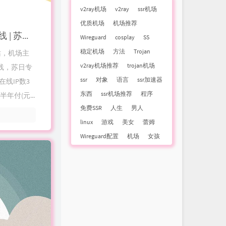
v2ray机场
v2ray
ssr机场
优质机场
机场推荐
库洛米Kuromis - 优质高速稳定SS/Trojan/Https机场推荐 | 唯云莞港专线 | 苏日专线
Wireguard
cosplay
SS
稳定机场
方法
Trojan
站，机场主
v2ray机场推荐
trojan机场
线，苏日专
ssr
对象
语言
ssr加速器
在线IP数3
东西
ssr机场推荐
程序
年付(元...
免费SSR
人生
男人
linux
游戏
美女
蕾姆
Wireguard配置
机场
女孩