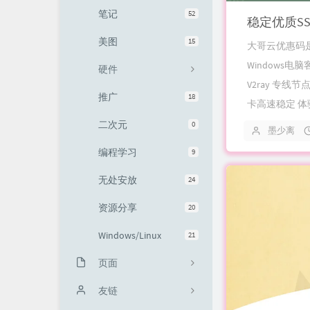
笔记
52
稳定优质SS
友情链接
美图
15
大哥云优惠码是
Windows电
硬件
V2ray 专线
推广
18
卡高速稳定 体
二次元
0
墨少离
编程学习
9
无处安放
24
资源分享
20
Windows/Linux
21
页面
关于
友链