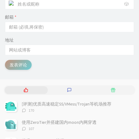
🎲
邮箱
*
地址
发表评论
热
最
随
门
新
机
文
评
文
[评测]优质高速稳定SS/VMess/Trojan等机场推荐
章
论
章
评
170
论
数：
使用ZeroTier并搭建国内moon内网穿透
评
107
论
数：