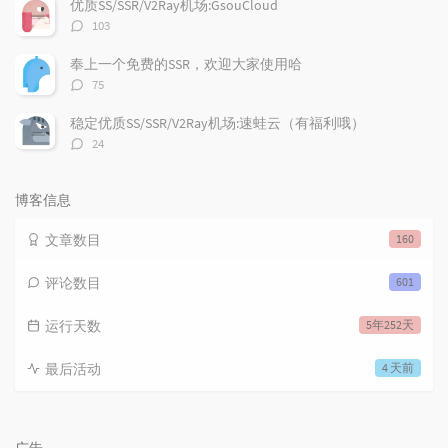
优质SS/SSR/V2Ray机场:GsouCloud
评
103
论
数：
奉上一个免费的SSR，欢迎大家使用哈
评
75
论
数：
稳定优质SS/SSR/V2Ray机场:速蛙云（有福利哦）
评
24
论
数：
博客信息
文章数目
160
评论数目
601
运行天数
5年252天
最后活动
4 天前
广告