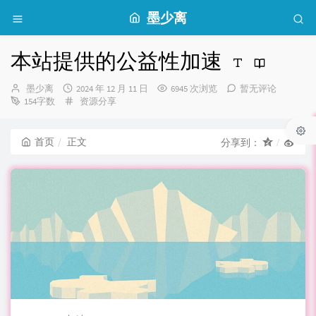
墨少离
本站提供的公益性加速
博
发
墨少离
2024 年 12 月 11 日
6945 次浏览
暂无评论
主：
布
分
154字数
资源分享
时
类：
间：
首页
正文
分享到：