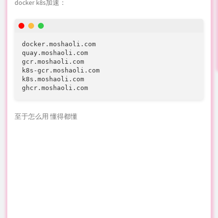
docker
k8s
加速
：
docker.moshaoli.com

quay.moshaoli.com

gcr.moshaoli.com

k8s-gcr.moshaoli.com

k8s.moshaoli.com

ghcr.moshaoli.com
至于怎么用 懂得都懂