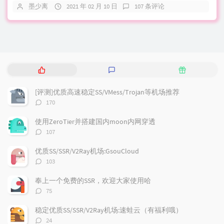
墨少离
2021 年 02 月 10 日
107 条评论
热
最
随
门
新
机
文
评
文
[评测]优质高速稳定SS/VMess/Trojan等机场推荐
章
论
章
评
170
论
数：
使用ZeroTier并搭建国内moon内网穿透
评
107
论
数：
优质SS/SSR/V2Ray机场:GsouCloud
评
103
论
数：
奉上一个免费的SSR，欢迎大家使用哈
评
75
论
数：
稳定优质SS/SSR/V2Ray机场:速蛙云（有福利哦）
评
24