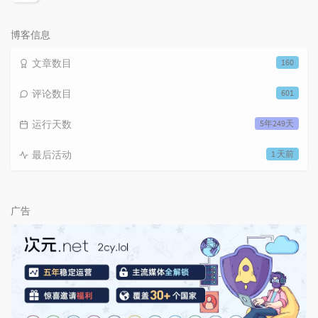
论
数：
博客信息
文章数目
160
评论数目
601
运行天数
5年249天
最后活动
1 天前
广告