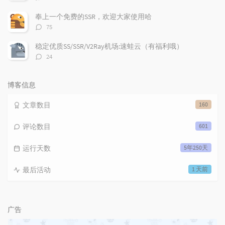
论
数：
奉上一个免费的SSR，欢迎大家使用哈
评
75
论
数：
稳定优质SS/SSR/V2Ray机场:速蛙云（有福利哦）
评
24
论
数：
博客信息
文章数目
160
评论数目
601
运行天数
5年250天
最后活动
1 天前
广告