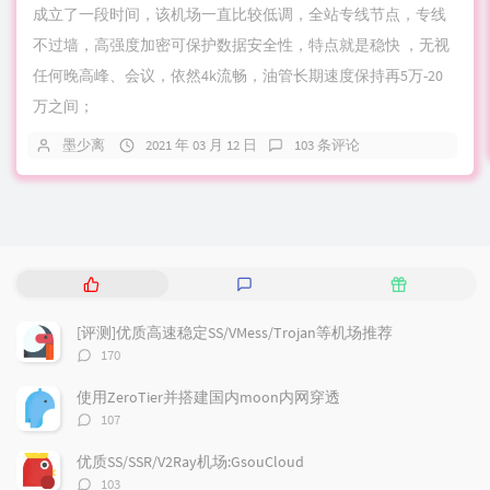
成立了一段时间，该机场一直比较低调，全站专线节点，专线
不过墙，高强度加密可保护数据安全性，特点就是稳快 ，无视
任何晚高峰、会议，依然4k流畅，油管长期速度保持再5万-20
万之间；
墨少离
2021 年 03 月 12 日
103 条评论
热
最
随
门
新
机
文
评
文
[评测]优质高速稳定SS/VMess/Trojan等机场推荐
章
论
章
评
170
论
数：
使用ZeroTier并搭建国内moon内网穿透
评
107
论
数：
优质SS/SSR/V2Ray机场:GsouCloud
评
103