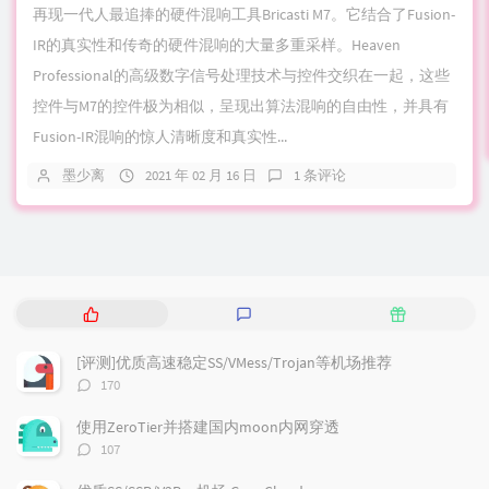
再现一代人最追捧的硬件混响工具Bricasti M7。它结合了Fusion-
IR的真实性和传奇的硬件混响的大量多重采样。Heaven
Professional的高级数字信号处理技术与控件交织在一起，这些
控件与M7的控件极为相似，呈现出算法混响的自由性，并具有
Fusion-IR混响的惊人清晰度和真实性...
墨少离
2021 年 02 月 16 日
1 条评论
热
最
随
门
新
机
文
评
文
[评测]优质高速稳定SS/VMess/Trojan等机场推荐
章
论
章
评
170
论
数：
使用ZeroTier并搭建国内moon内网穿透
评
107
论
数：