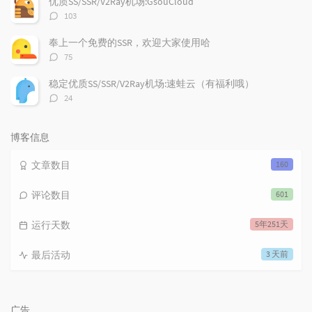
优质SS/SSR/V2Ray机场:GsouCloud
评
103
论
数：
奉上一个免费的SSR，欢迎大家使用哈
评
75
论
数：
稳定优质SS/SSR/V2Ray机场:速蛙云（有福利哦）
评
24
论
数：
博客信息
文章数目
160
评论数目
601
运行天数
5年251天
最后活动
3 天前
广告