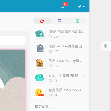
新
热
最
随
门
新
机
文
评
文
[评测]优质高速稳定SS/VMess/Trojan等机场推荐
章
论
章
评
170
论
数：
使用ZeroTier并搭建国内moon内网穿透
评
107
论
数：
优质SS/SSR/V2Ray机场:GsouCloud
评
103
论
数：
奉上一个免费的SSR，欢迎大家使用哈
评
75
论
数：
稳定优质SS/SSR/V2Ray机场:速蛙云（有福利哦）
评
24
论
数：
博客信息