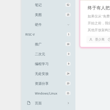
笔记
52
终于有人把R
友情链接
美图
15
如果仅从“免费
开始之前，我们
硬件
其他开放架构
RISC-V
1
墨少离
推广
18
二次元
0
编程学习
9
无处安放
24
资源分享
20
Windows/Linux
21
页面