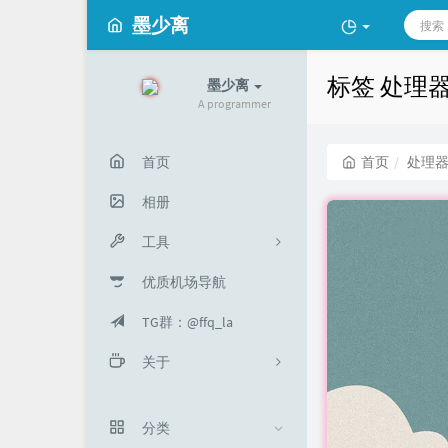
墨少离
标签 处理
墨少离
A programmer
首页
首页
处理
相册
工具
优质机场导航
工具箱
TG群：@ffq_la
音乐解锁
关于
URL短连接
关于我
分类
留言板