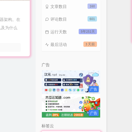
文章数目
160
评论数目
601
理器架构。在
以及为什么
运行天数
5年251天
最后活动
3 天前
广告
广告
广告
标签云