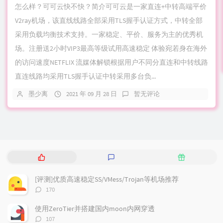
怎么样？可可云快不快？简介可可云是一家直连+中转高端平价
V2ray机场，该直线线路全部采用TLS握手认证方式，中转全部
采用负载均衡技术支持。一家稳定、平价、服务为主的优秀机
场。注册送2小时VIP3最高等级试用高速稳定 体验宛若身在海外
的访问速度NETFLIX 流媒体解锁根据用户不同分直连和中转线路
直连线路均采用TLS握手认证中转采用多台负...
墨少离
2021 年 09 月 28 日
暂无评论
热
最
随
门
新
机
文
评
文
[评测]优质高速稳定SS/VMess/Trojan等机场推荐
章
论
章
评
170
论
数：
使用ZeroTier并搭建国内moon内网穿透
评
107