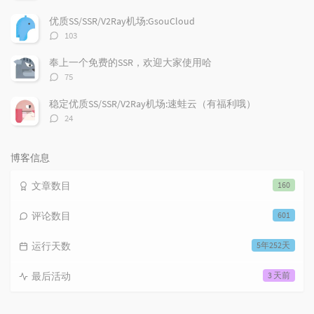
论
数：
优质SS/SSR/V2Ray机场:GsouCloud
评
103
论
数：
奉上一个免费的SSR，欢迎大家使用哈
评
75
论
数：
稳定优质SS/SSR/V2Ray机场:速蛙云（有福利哦）
评
24
论
数：
博客信息
文章数目
160
评论数目
601
运行天数
5年252天
最后活动
3 天前