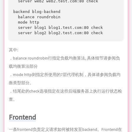
其中:
．balance roundrobin行
指定
负载均衡算法, 具体细节请参阅负
载均衡算法部分
．mode http则指定所使用的7层代理机制，具体请参阅负载均
衡类型部分。
．结尾处的check选项指定在这些后端服务器上执行运行状态检
查。
Frontend
一条frontend负责定义请求如何被转发至backend。Frontend在
HAProxy配置中的frontend部分进行定义。其定义由以下几部分
组成：
．一组IP地址与一个端口(例如10.1.1.7:80, *:443,等等)
．ACL