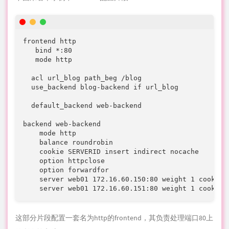
  acl url_blog path_beg /blog

  use_backend blog-backend if url_blog

  default_backend web-backend

backend web-backend

    mode http

    balance roundrobin

    cookie SERVERID insert indirect nocache

    option httpclose

    option forwardfor

    server web01 172.16.60.150:80 weight 1 cookie 
    server web01 172.16.60.151:80 weight 1 cookie 
这部分片段配置一套名为http的frontend，其负责处理端口80上
的所有输入流量。
．acl url_blog path_beg 这里的/blog
表示
匹配那些用户请求路
径以/blog开头的请求。
．use_backend blog-backend if url_blog 这里采用该ACL将流量
代理至blog-backend。