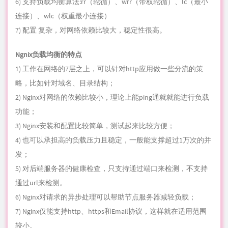
6) 支持负载均衡算法:rr（轮循）、wrr（带权轮循）、lc（最小
连接）、wlc（权重最小连接）
7) 配置 复杂，对网络依赖比较大，稳定性很高。
Ngnix负载均衡的特点
1) 工作在网络的7层之上，可以针对http应用做一些分流的策
略，比如针对域名、目录结构；
2) Nginx对网络的依赖比较小，理论上能ping通就就能进行负载
功能；
3) Nginx安装和配置比较简单，测试起来比较方便；
4) 也可以承担高的负载压力且稳定，一般能支撑超过1万次的并
发；
5) 对后端服务器的健康检查，只支持通过端口来检测，不支持
通过url来检测。
6) Nginx对请求的异步处理可以帮助
节点
服务器减轻负载；
7) Nginx仅能支持http、https和Email协议，这样就在适用范围
较小。