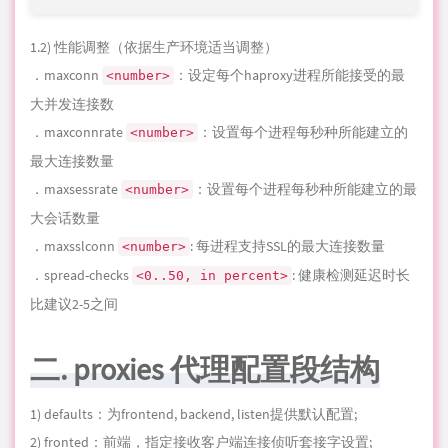
．maxconnrate
：设置每个进程每秒种所能建立的
<number>
最大连接数量
．maxse
ssr
ate
：设置每个进程每秒种所能建立的最
<number>
大会话数量
．maxsslconn
: 每进程支持
SS
L的最大连接数量
<number>
．spread-checks
: 健康检测延迟时长
<0..50, in percent>
比建议2-5之间
二. proxies 代理配置段结构
1) defaults：为frontend, backend, listen提供默认配置;
2) fronted：前端，指定接收客户端连接侦听套接字设置;
3) backend：后端，指定将连接请求转发至后端服务器的相关设
置;
4) listen：同时拥有前端和后端,适用于一对一环境;