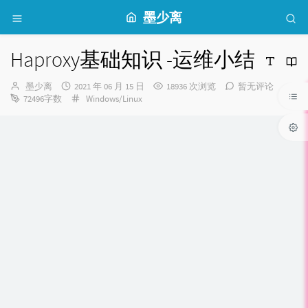
墨少离
Haproxy基础知识 -运维小结
博
发
墨少离
2021 年 06 月 15 日
18936 次浏览
暂无评论
主：
布
分
72496字数
Windows/Linux
时
类：
间：