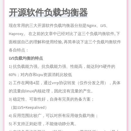
开源软件负载均衡器
现在常用的三大开源软件负载均衡器分别是Nginx、
LVS
、
Haproxy。 在之前的文章中已经对比了这三个负载均衡软件, 下
面根据自己的理解和使用经验, 再简单说下这三个负载均衡软件
各自特点：
LVS负载均衡的特点
1) 抗负载能力强。抗负载能力强、性能高，能达到F5硬件的
60%；对内存和cpu资源消耗比较低
2) 工作在网络4层，通过vrrp协议转发（仅作分发之用），具体
的
流量
由
linux
内核处理，因此没有流量的产生。
3) 稳定性、可靠性好，自身有完美的热备方案；
（如:LVS+Keepalived）
4)
应用
范围比较广，可以对所有应用做负载均衡；
5) 不支持正则处理，不能做动静分离。