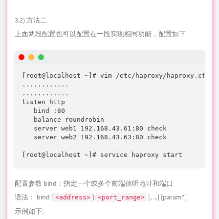
   server web1 192.168.43.61:80 check

   server web2 192.168.43.63:80 check

[root@localhost ~]# service haproxy start
配置参数 bind：指定一个或多个前端侦听地址和端口
语法： bind [
]:
[, ...] [param*]
<address>
<port_range>
示例如下:
listen http_proxy

bind :80,:443

bind 172.16.60.10:10080,172.16.60.10:10443
option选项说明
option httpclose