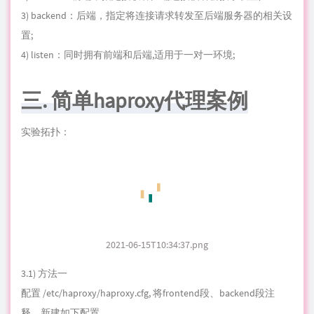
三. 简单haproxy代理案例
实验拓扑：
2021-06-15T10:34:37.png
3.1) 方法一
配置 /
etc
/haproxy/haproxy.cfg, 将frontend段、backend段注
释，新建如下配置
[root@localhost ~]# vim /etc/haproxy/haproxy.cfg

............

............

frontend http *:80                #均衡器端采用htt
      default_backend websrvs   #引用后端自定义服务器组
backend websrvs                   #设定默认后端，自定
      balance roundrobin        #轮询方式为加权轮询

      server web1 192.168.43.61:80 check    
      server web2 192.168.43.63:80 check    