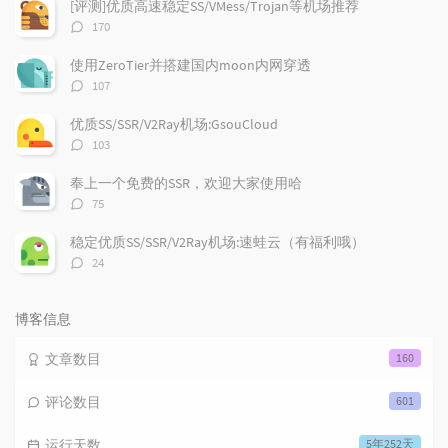
[评测]优质高速稳定SS/VMess/Trojan等机场推荐
章
论
章
评
170
论
数：
使用ZeroTier并搭建国内moon内网穿透
评
107
论
数：
优质SS/SSR/V2Ray机场:GsouCloud
评
103
论
数：
奉上一个免费的SSR，欢迎大家使用哈
评
75
论
数：
稳定优质SS/SSR/V2Ray机场:速蛙云（有福利哦）
评
24
论
数：
博客信息
文章数目
160
评论数目
601
运行天数
5年252天