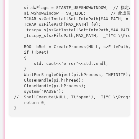
    si.dwFlags = STARTF_USESHOWWINDOW;  // 指定wSh
    si.wShowWindow = SW_HIDE;          // 此
    TCHAR szGetInstallSoftInfoPath[MAX_PATH] = {0};
    TCHAR szFilePath[MAX_PATH]={0};

    _tcscpy_s(szGetInstallSoftInfoPath,MAX_PATH, _T
    _tcscpy_s(szFilePath,MAX_PATH,  _T("C:\\Progra
    BOOL bRet = CreateProcess(NULL, szFilePath, NU
    if (!bRet)

    {   

        std::cout<<"error"<<std::endl;

    }

    WaitForSingleObject(pi.hProcess, INFINITE);

    CloseHandle(pi.hThread);

    CloseHandle(pi.hProcess);

    system("PAUSE");

//  ShellExecute(NULL,_T("open"), _T("C:\\Program 
    return 0;

}