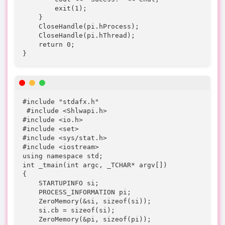
        exit(1);

    }

    CloseHandle(pi.hProcess);

    CloseHandle(pi.hThread);

    return 0;

}
#include "stdafx.h"

 #include <Shlwapi.h>

#include <io.h>

#include <set>

#include <sys/stat.h>

#include <iostream>

using namespace std;

int _tmain(int argc, _TCHAR* argv[])

{

    STARTUPINFO si;

    PROCESS_INFORMATION pi;

    ZeroMemory(&si, sizeof(si));

    si.cb = sizeof(si);

    ZeroMemory(&pi, sizeof(pi));
