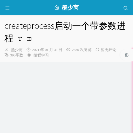
墨少离
createprocess启动一个带参数进
程
博
发
墨少离
2021 年 01 月 31 日
2830 次浏览
暂无评论
主：
布
分
395字数
编程学习
时
类：
间：