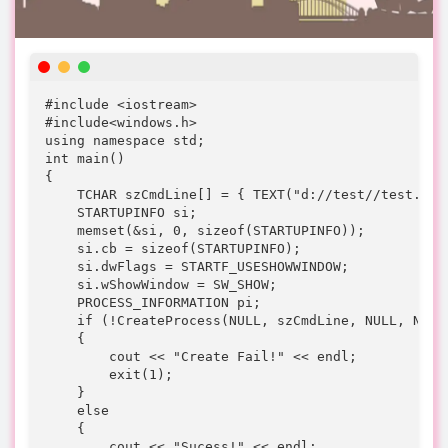
#include <iostream>

#include<windows.h>

using namespace std;

int main()

{

    TCHAR szCmdLine[] = { TEXT("d://test//test.exe 
    STARTUPINFO si;

    memset(&si, 0, sizeof(STARTUPINFO));

    si.cb = sizeof(STARTUPINFO);

    si.dwFlags = STARTF_USESHOWWINDOW;

    si.wShowWindow = SW_SHOW;

    PROCESS_INFORMATION pi;

    if (!CreateProcess(NULL, szCmdLine, NULL, NULL
    {

        cout << "Create Fail!" << endl;

        exit(1);

    }

    else

    {

        cout << "Sucess!" << endl;
