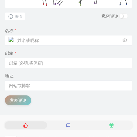
私密评论
表情
名称
*
🎲
邮箱
*
地址
发表评论
热
最
随
门
新
机
文
评
文